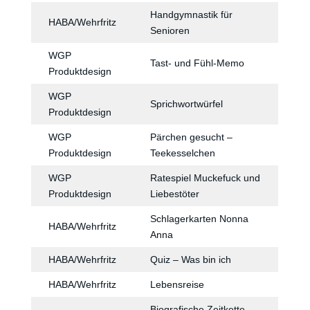
Handgymnastik für
HABA/Wehrfritz
Senioren
WGP
Tast- und Fühl-Memo
Produktdesign
WGP
Sprichwortwürfel
Produktdesign
WGP
Pärchen gesucht –
Produktdesign
Teekesselchen
WGP
Ratespiel Muckefuck und
Produktdesign
Liebestöter
Schlagerkarten Nonna
HABA/Wehrfritz
Anna
HABA/Wehrfritz
Quiz – Was bin ich
HABA/Wehrfritz
Lebensreise
Biografische Zeitkette